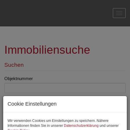
Navi
Immobiliensuche
Suchen
Objektnummer
Vermarktungsart
Cookie Einstellungen
Alle
Miete
Kauf
Wir verwenden Cookies um Einstellungen zu speichern. Nähere
Objektart
Informationen finden Sie in unserer
Datenschutzerklärung
und unserer