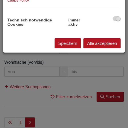
Cookie Policy
.
Preis
Technisch notwendige
immer
Cookies
aktiv
-
Zimmer
Speichern
Alle akzeptieren
-
Wohnfläche (von/bis)
-
Weitere Suchoptionen
Filter zurücksetzen
Suchen
1
2