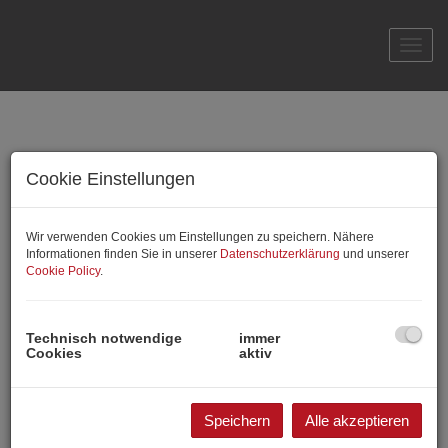
Navi
Unsere aktuellen
Cookie Einstellungen
Projekte
Wir verwenden Cookies um Einstellungen zu speichern. Nähere
Informationen finden Sie in unserer
Datenschutzerklärung
und unserer
Cookie Policy
.
Traumhafte Projektimmobilie nähe
Plattensee
Technisch notwendige
immer
Cookies
aktiv
Fertiggestellt |
8784 Kehidakustány
Willkommen in der malerischen Gemeinde Kehidakustány,
gelegen im bezaubernden Zala, Ungarn! Hier erwartet Sie ein
Speichern
Alle akzeptieren
ganz besonderes Immobilienprojekt, das nicht nur durch seine