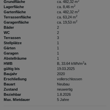
2
Grundfläche
ca. 482,32 m
2
Lagerfläche
ca. 8,46 m
2
Gartenfläche
ca. 482,32 m
2
Terrassenfläche
ca. 63,24 m
2
Garagenfläche
ca. 19,53 m
Bäder
2
WC
2
Terrassen
3
Stellplätze
1
Gärten
1
Garagen
1
Abstellräume
1
2
HWB
B, 33.64 kWh/m
a
gültig bis
19.03.2025
Baujahr
2020
Erschließung
vollerschlossen
Bauart
Neubau
Zustand
neuwertig
Beziehbar
1.8.2026
Max. Mietdauer
5 Jahre