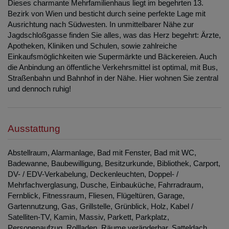
Dieses charmante Mehrfamilienhaus liegt im begehrten 13.
Bezirk von Wien und besticht durch seine perfekte Lage mit
Ausrichtung nach Südwesten. In unmittelbarer Nähe zur
Jagdschloßgasse finden Sie alles, was das Herz begehrt: Ärzte,
Apotheken, Kliniken und Schulen, sowie zahlreiche
Einkaufsmöglichkeiten wie Supermärkte und Bäckereien. Auch
die Anbindung an öffentliche Verkehrsmittel ist optimal, mit Bus,
Straßenbahn und Bahnhof in der Nähe. Hier wohnen Sie zentral
und dennoch ruhig!
Ausstattung
Abstellraum
Alarmanlage
Bad mit Fenster
Bad mit WC
Badewanne
Baubewilligung
Besitzurkunde
Bibliothek
Carport
DV- / EDV-Verkabelung
Deckenleuchten
Doppel- /
Mehrfachverglasung
Dusche
Einbauküche
Fahrradraum
Fernblick
Fitnessraum
Fliesen
Flügeltüren
Garage
Gartennutzung
Gas
Grillstelle
Grünblick
Holz
Kabel /
Satelliten-TV
Kamin
Massiv
Parkett
Parkplatz
Personenaufzug
Rollladen
Räume veränderbar
Satteldach