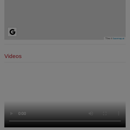
Tiles ©
basemap.at
Videos