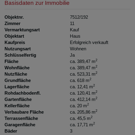
Basisdaten zur Immobilie
Objektnr.
7512/192
Zimmer
11
Vermarktungsart
Kauf
Objektart
Haus
Kaufpreis
Erfolgreich verkauft
Nutzungsart
Wohnen
Schlüsselfertig
Ja
2
Fläche
ca. 389,47 m
2
Wohnfläche
ca. 389,47 m
2
Nutzfläche
ca. 523,31 m
2
Grundfläche
ca. 618 m
2
Lagerfläche
ca. 12,41 m
2
Rohdachbodenfl.
ca. 120,41 m
2
Gartenfläche
ca. 412,14 m
2
Kellerfläche
ca. 20 m
2
Verbaubare Fläche
ca. 205,86 m
2
Terrassenfläche
ca. 45,5 m
2
Garagenfläche
ca. 17,71 m
Bäder
3