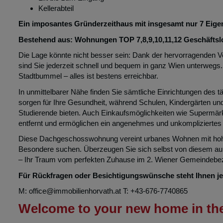
2 Bäder (Badewanne und Dusche) 2 Toiletten
Klimaanlage
Lift bis zum Eingang
Kellerabteil
Ein imposantes Gründerzeithaus mit insgesamt nur 7 Eig
Bestehend aus: Wohnungen TOP 7,8,9,10,11,12 Geschäftslokal
Die Lage könnte nicht besser sein: Dank der hervorragenden
sind Sie jederzeit schnell und bequem in ganz Wien unterwegs.
Stadtbummel – alles ist bestens erreichbar.
In unmittelbarer Nähe finden Sie sämtliche Einrichtungen des 
sorgen für Ihre Gesundheit, während Schulen, Kindergärten und
Studierende bieten. Auch Einkaufsmöglichkeiten wie Supermärk
entfernt und ermöglichen ein angenehmes und unkompliziertes
Diese Dachgeschosswohnung vereint urbanes Wohnen mit hoher L
Besondere suchen. Überzeugen Sie sich selbst von diesem au
– Ihr Traum vom perfekten Zuhause im 2. Wiener Gemeindebezi
Für Rückfragen oder Besichtigungswünsche steht Ihnen je
M: office@immobilienhorvath.at T: +43-676-7740865