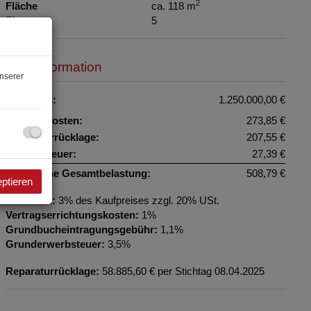
2
Fläche
ca. 118 m
Zimmer
5
Preisinformation
nserer
Kaufpreis:
1.250.000,00 €
Betriebskosten:
273,85 €
Reparaturrücklage:
207,55 €
Umsatzsteuer:
27,39 €
monatliche Gesamtbelastung:
508,79 €
eptieren
Provision:
3% des Kaufpreises zzgl. 20% USt.
Vertragserrichtungskosten:
1%
Grundbucheintragungsgebühr:
1,1%
Grunderwerbsteuer:
3,5%
Reparaturrücklage:
58.885,60 € per Stichtag 08.04.2025