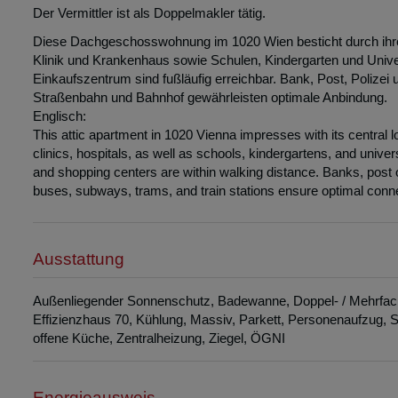
Mobile: office@immobilienhorvath.at T: +43-676-7740865
Der Vermittler ist als Doppelmakler tätig.
Diese Dachgeschosswohnung im 1020 Wien besticht durch ihre z
Klinik und Krankenhaus sowie Schulen, Kindergarten und Unive
Einkaufszentrum sind fußläufig erreichbar. Bank, Post, Polizei u
Straßenbahn und Bahnhof gewährleisten optimale Anbindung.
Englisch:
This attic apartment in 1020 Vienna impresses with its central lo
clinics, hospitals, as well as schools, kindergartens, and univ
and shopping centers are within walking distance. Banks, post off
buses, subways, trams, and train stations ensure optimal conne
Ausstattung
Außenliegender Sonnenschutz
Badewanne
Doppel- / Mehrfa
Effizienzhaus 70
Kühlung
Massiv
Parkett
Personenaufzug
S
offene Küche
Zentralheizung
Ziegel
ÖGNI