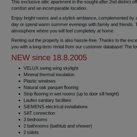
Welcome to your new home in the
This exclusive attic apartment in the sought-after 2nd district 
comfort and an incomparable location.
Enjoy bright rooms and a stylish ambiance, complemented by a g
day or spend warm summer evenings with family and friends. Th
atmosphere where you will feel completely at home.
Renting out the property is also hassle-free. Thanks to the e
you with a long-term rental from our customer database! The lo
NEW since 18.8.2005
VELUX swing wing skylight
Mineral thermal insulation
Plastic windows
Natural oak parquet flooring
Strip flooring in wet rooms (up to door sill height)
Laufen sanitary facilities
SIEMENS electrical installations
SAT connection
3 bedrooms