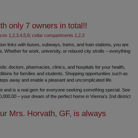
h only 7 owners in total!!
es 1,2,3,4,5,6; cellar compartments 1,2,3
tion links with buses, subways, trams, and train stations, you are
Whether for work, university, or relaxed city strolls – everything
 needs: doctors, pharmacies, clinics, and hospitals for your health,
ditions for families and students. Shopping opportunities such as
steps away and enable a pleasant and uncomplicated life.
life and is a real gem for everyone seeking something special. See
250,000.00 – your dream of the perfect home in Vienna’s 2nd district
our Mrs. Horvath, GF, is always