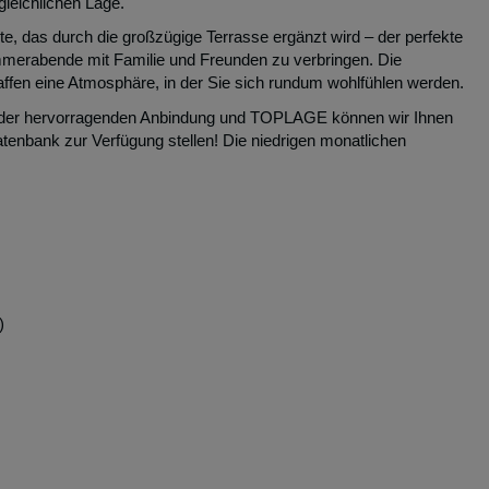
ietet Ihnen auf großzügigen 122 m² ein einzigartiges
leichlichen Lage.
te, das durch die großzügige Terrasse ergänzt wird – der perfekte
mmerabende mit Familie und Freunden zu verbringen. Die
ffen eine Atmosphäre, in der Sie sich rundum wohlfühlen werden.
nd der hervorragenden Anbindung und TOPLAGE können wir Ihnen
atenbank zur Verfügung stellen! Die niedrigen monatlichen
)