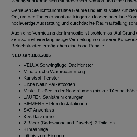
Willkommen in Ihrem neuen Zuhause im Herzen von Wien!
Diese exklusive Dachgeschosswohnung im begehrten 2. Bezirk b
Wohngefühl kombiniert mit modernem Komfort und einer unverg
Genießen Sie lichtdurchflutete Räume und ein stilvolles Ambien
Ort, um den Tag entspannt ausklingen zu lassen oder laue So
hochwertige Ausstattung und durchdachte Raumaufteilung scha
Auch eine Vermietung der Immobilie ist problemlos. Auf Gru
sehr schnell eine langfristige Vermietung von unserer Kundend
Betriebskosten ermöglichen eine hohe Rendite.
NEU seit 18.8.2005
VELUX Schwingflügel Dachfenster
Mineralische Wärmedämmung
Kunstsoff Fenster
Eiche Natur Parkettboden
Misteli Fließen in der Nassräumen (bis zur Türstockhöhe
LAUFEN Sanitäreinrichtungen
SIEMENS Elektro Installationen
SAT Anschluss
3 Schlafzimmer