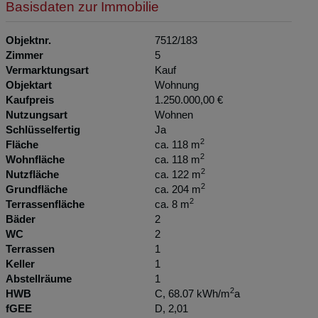
Basisdaten zur Immobilie
Objektnr.
7512/183
Zimmer
5
Vermarktungsart
Kauf
Objektart
Wohnung
Kaufpreis
1.250.000,00 €
Nutzungsart
Wohnen
Schlüsselfertig
Ja
2
Fläche
ca. 118 m
2
Wohnfläche
ca. 118 m
2
Nutzfläche
ca. 122 m
2
Grundfläche
ca. 204 m
2
Terrassenfläche
ca. 8 m
Bäder
2
WC
2
Terrassen
1
Keller
1
Abstellräume
1
2
HWB
C, 68.07 kWh/m
a
fGEE
D, 2,01