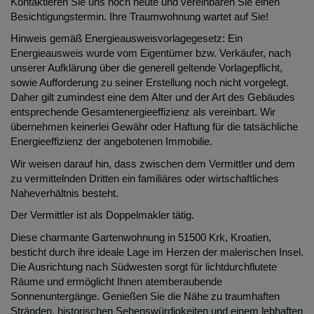
Kontaktieren Sie uns noch heute und vereinbaren Sie einen
Besichtigungstermin. Ihre Traumwohnung wartet auf Sie!
Hinweis gemäß Energieausweisvorlagegesetz: Ein
Energieausweis wurde vom Eigentümer bzw. Verkäufer, nach
unserer Aufklärung über die generell geltende Vorlagepflicht,
sowie Aufforderung zu seiner Erstellung noch nicht vorgelegt.
Daher gilt zumindest eine dem Alter und der Art des Gebäudes
entsprechende Gesamtenergieeffizienz als vereinbart. Wir
übernehmen keinerlei Gewähr oder Haftung für die tatsächliche
Energieeffizienz der angebotenen Immobilie.
Wir weisen darauf hin, dass zwischen dem Vermittler und dem
zu vermittelnden Dritten ein familiäres oder wirtschaftliches
Naheverhältnis besteht.
Der Vermittler ist als Doppelmakler tätig.
Diese charmante Gartenwohnung in 51500 Krk, Kroatien,
besticht durch ihre ideale Lage im Herzen der malerischen Insel.
Die Ausrichtung nach Südwesten sorgt für lichtdurchflutete
Räume und ermöglicht Ihnen atemberaubende
Sonnenuntergänge. Genießen Sie die Nähe zu traumhaften
Stränden, historischen Sehenswürdigkeiten und einem lebhaften