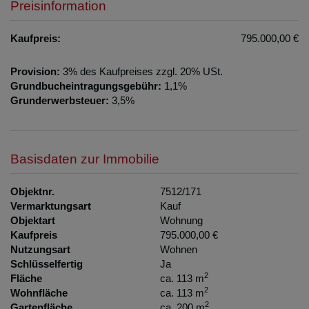
Preisinformation
Kaufpreis:
795.000,00 €
Provision:
3% des Kaufpreises zzgl. 20% USt.
Grundbucheintragungsgebühr:
1,1%
Grunderwerbsteuer:
3,5%
Basisdaten zur Immobilie
Objektnr.
7512/171
Vermarktungsart
Kauf
Objektart
Wohnung
Kaufpreis
795.000,00 €
Nutzungsart
Wohnen
Schlüsselfertig
Ja
2
Fläche
ca. 113 m
2
Wohnfläche
ca. 113 m
2
Gartenfläche
ca. 200 m