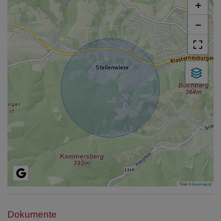
+
−
Tiles ©
basemap.at
Dokumente