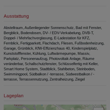
Ausstattung
Abstellraum
Außenliegender Sonnenschutz
Bad mit Fenster
Bergblick
Bodendosen
DV- / EDV-Verkabelung
DVB-T
Doppel- / Mehrfachverglasung
E-Ladestation für KFZ
Fernblick
Fertigparkett
Flachdach
Fliesen
Fußbodenheizung
Garage
Grünblick
KfW-Effizienzhaus 40
Kinderspielplatz
Kunststofffenster
Kühlung
Luftwärmepumpe
Massiv
Parkplatz
Personenaufzug
Photovoltaik Anlage
Räume
veränderbar
Schallschutzfenster
Schlüsselfertig mit Keller
Smart Home System
Stadtblick
Stahlbeton
Steinboden
Swimmingpool
Südbalkon / -terrasse
Südwestbalkon / -
terrasse
Terrassennutzung
Zentralheizung
Ziegel
Lageplan