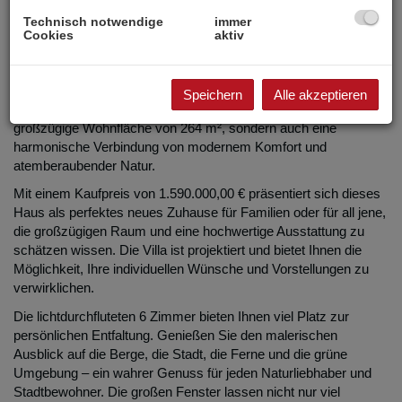
Beschreibung
Technisch notwendige
immer
Cookies
aktiv
Willkommen in Ihrem neuen Zuhause – einer
beeindruckenden Villa in der malerischen Stadt
Klosterneuburg, Niederösterreich.
Speichern
Alle akzeptieren
Dieses außergewöhnliche Objekt bietet Ihnen nicht nur eine
großzügige Wohnfläche von 264 m², sondern auch eine
harmonische Verbindung von modernem Komfort und
atemberaubender Natur.
Mit einem Kaufpreis von 1.590.000,00 € präsentiert sich dieses
Haus als perfektes neues Zuhause für Familien oder für all jene,
die großzügigen Raum und eine hochwertige Ausstattung zu
schätzen wissen. Die Villa ist projektiert und bietet Ihnen die
Möglichkeit, Ihre individuellen Wünsche und Vorstellungen zu
verwirklichen.
Die lichtdurchfluteten 6 Zimmer bieten Ihnen viel Platz zur
persönlichen Entfaltung. Genießen Sie den malerischen
Ausblick auf die Berge, die Stadt, die Ferne und die grüne
Umgebung – ein wahrer Genuss für jeden Naturliebhaber und
Stadtbewohner. Die großen Fenster lassen nicht nur viel