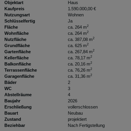
Objektart
Haus
Kaufpreis
1.590.000,00 €
Nutzungsart
Wohnen
Schlüsselfertig
Ja
2
Fläche
ca. 264 m
2
Wohnfläche
ca. 264 m
2
Nutzfläche
ca. 387,08 m
2
Grundfläche
ca. 625 m
2
Gartenfläche
ca. 267,84 m
2
Kellerfläche
ca. 78,17 m
2
Balkonfläche
ca. 20,16 m
2
Terrassenfläche
ca. 76,26 m
2
Garagenfläche
ca. 31,36 m
Bäder
2
WC
3
Abstellräume
4
Baujahr
2026
Erschließung
vollerschlossen
Bauart
Neubau
Zustand
projektiert
Beziehbar
Nach Fertigstellung