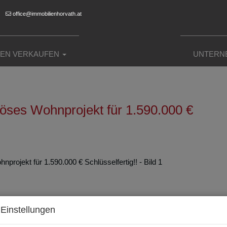
office@immobilienhorvath.at
IEN VERKAUFEN
UNTERN
iöses Wohnprojekt für 1.590.000 €
Einstellungen