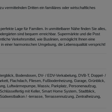
 vermittelnden Dritten ein familiäres oder wirtschaftliches
perfekte Lage für Familien. In unmittelbarer Nähe finden Sie alles,
ndergärten sind bequem erreichbar. Supermärkte und die Post
tliche Verkehrsmittel, wie Buslinien, ermöglicht Ihnen eine
e in einer harmonischen Umgebung, die Lebensqualität verspricht!
ergblick
Bodendosen
DV- / EDV-Verkabelung
DVB-T
Doppel- /
arkett
Flachdach
Fliesen
Fußbodenheizung
Garage
Grünblick
ung
Luftwärmepumpe
Massiv
Parkplatz
Personenaufzug
Schlüsselfertig mit Keller
Smart Home System
Stadtblick
Südwestbalkon / -terrasse
Terrassennutzung
Zentralheizung