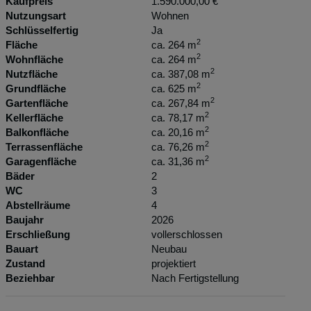
Kaufpreis
1.590.000,00 €
Nutzungsart
Wohnen
Schlüsselfertig
Ja
2
Fläche
ca. 264 m
2
Wohnfläche
ca. 264 m
2
Nutzfläche
ca. 387,08 m
2
Grundfläche
ca. 625 m
2
Gartenfläche
ca. 267,84 m
2
Kellerfläche
ca. 78,17 m
2
Balkonfläche
ca. 20,16 m
2
Terrassenfläche
ca. 76,26 m
2
Garagenfläche
ca. 31,36 m
Bäder
2
WC
3
Abstellräume
4
Baujahr
2026
Erschließung
vollerschlossen
Bauart
Neubau
Zustand
projektiert
Beziehbar
Nach Fertigstellung