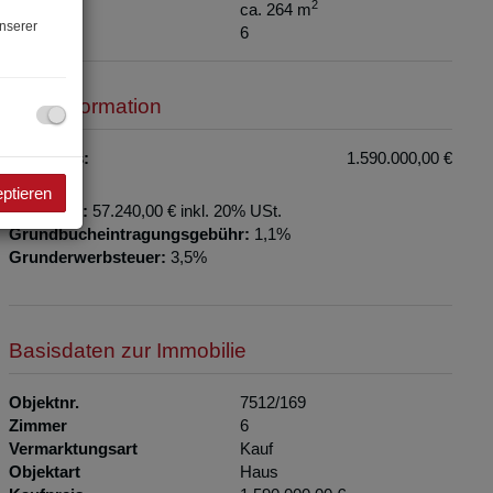
2
Fläche
ca. 264 m
nserer
Zimmer
6
Preisinformation
Kaufpreis:
1.590.000,00 €
eptieren
Provision:
57.240,00 € inkl. 20% USt.
Grundbucheintragungsgebühr:
1,1%
Grunderwerbsteuer:
3,5%
Basisdaten zur Immobilie
Objektnr.
7512/169
Zimmer
6
Vermarktungsart
Kauf
Objektart
Haus