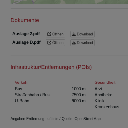
Dokumente
Auslage 2.pdf
Öffnen
Download
Auslage D.pdf
Öffnen
Download
Infrastruktur/Entfernungen (POIs)
Verkehr
Gesundheit
Bus
1000 m
Arzt
Straßenbahn / Bus
7500 m
Apotheke
U-Bahn
9000 m
Klinik
Krankenhaus
Angaben Entfernung Luftlinie / Quelle: OpenStreetMap