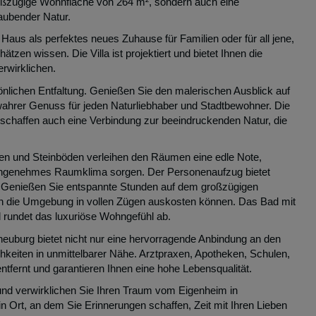
roßzügige Wohnfläche von 264 m², sondern auch eine
ubender Natur.
Haus als perfektes neues Zuhause für Familien oder für all jene,
zen wissen. Die Villa ist projektiert und bietet Ihnen die
erwirklichen.
sönlichen Entfaltung. Genießen Sie den malerischen Ausblick auf
wahrer Genuss für jeden Naturliebhaber und Stadtbewohner. Die
n schaffen auch eine Verbindung zur beeindruckenden Natur, die
esen und Steinböden verleihen den Räumen eine edle Note,
 angenehmes Raumklima sorgen. Der Personenaufzug bietet
en. Genießen Sie entspannte Stunden auf dem großzügigen
 in die Umgebung in vollen Zügen auskosten können. Das Bad mit
rundet das luxuriöse Wohngefühl ab.
rneuburg bietet nicht nur eine hervorragende Anbindung an den
hkeiten in unmittelbarer Nähe. Arztpraxen, Apotheken, Schulen,
fernt und garantieren Ihnen eine hohe Lebensqualität.
 und verwirklichen Sie Ihren Traum vom Eigenheim in
ein Ort, an dem Sie Erinnerungen schaffen, Zeit mit Ihren Lieben