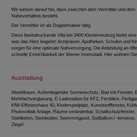
Wir weisen darauf hin, dass zwischen dem Vermittler und dem zu
Naheverhältnis besteht.
Der Vermittler ist als Doppelmakler tätig.
Diese beeindruckende Villa bei 3400 Klosterneuburg bietet eine 
was das Herz begehrt: Arztpraxen, Apotheken, Schulen und Ki
sorgen für eine optimale Nahversorgung. Die Anbindung an öffen
schnelle Erreichbarkeit der Wiener Innenstadt. Hier wohnen Si
Ausstattung
Abstellraum
Außenliegender Sonnenschutz
Bad mit Fenster
B
Mehrfachverglasung
E-Ladestation für KFZ
Fernblick
Fertigp
KfW-Effizienzhaus 40
Kinderspielplatz
Kunststofffenster
Kühl
Photovoltaik Anlage
Räume veränderbar
Schallschutzfenster
Stahlbeton
Steinboden
Swimmingpool
Südbalkon / -terrasse
Ziegel