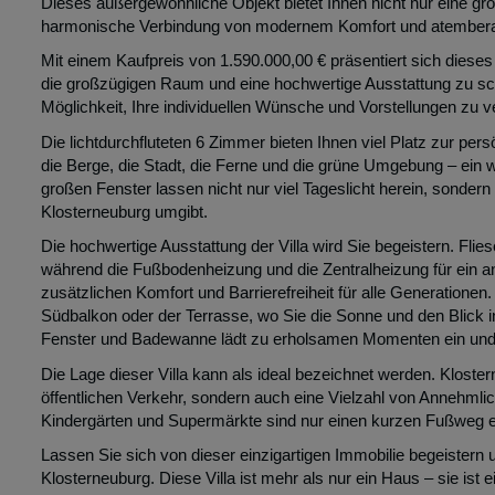
Dieses außergewöhnliche Objekt bietet Ihnen nicht nur eine g
harmonische Verbindung von modernem Komfort und atembera
Mit einem Kaufpreis von 1.590.000,00 € präsentiert sich dieses 
die großzügigen Raum und eine hochwertige Ausstattung zu schät
Möglichkeit, Ihre individuellen Wünsche und Vorstellungen zu v
Die lichtdurchfluteten 6 Zimmer bieten Ihnen viel Platz zur per
die Berge, die Stadt, die Ferne und die grüne Umgebung – ein 
großen Fenster lassen nicht nur viel Tageslicht herein, sonder
Klosterneuburg umgibt.
Die hochwertige Ausstattung der Villa wird Sie begeistern. Fli
während die Fußbodenheizung und die Zentralheizung für ein
zusätzlichen Komfort und Barrierefreiheit für alle Generation
Südbalkon oder der Terrasse, wo Sie die Sonne und den Blick
Fenster und Badewanne lädt zu erholsamen Momenten ein und 
Die Lage dieser Villa kann als ideal bezeichnet werden. Kloste
öffentlichen Verkehr, sondern auch eine Vielzahl von Annehmlic
Kindergärten und Supermärkte sind nur einen kurzen Fußweg ent
Lassen Sie sich von dieser einzigartigen Immobilie begeistern
Klosterneuburg. Diese Villa ist mehr als nur ein Haus – sie ist 