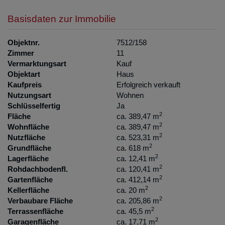
Basisdaten zur Immobilie
Objektnr.
7512/158
Zimmer
11
Vermarktungsart
Kauf
Objektart
Haus
Kaufpreis
Erfolgreich verkauft
Nutzungsart
Wohnen
Schlüsselfertig
Ja
2
Fläche
ca. 389,47 m
2
Wohnfläche
ca. 389,47 m
2
Nutzfläche
ca. 523,31 m
2
Grundfläche
ca. 618 m
2
Lagerfläche
ca. 12,41 m
2
Rohdachbodenfl.
ca. 120,41 m
2
Gartenfläche
ca. 412,14 m
2
Kellerfläche
ca. 20 m
2
Verbaubare Fläche
ca. 205,86 m
2
Terrassenfläche
ca. 45,5 m
2
Garagenfläche
ca. 17,71 m