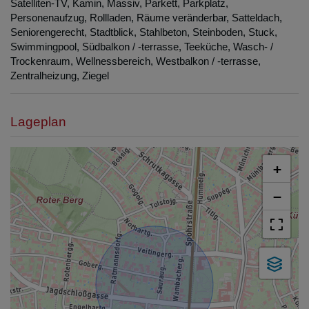
Satelliten-TV
Kamin
Massiv
Parkett
Parkplatz
Personenaufzug
Rollladen
Räume veränderbar
Satteldach
Seniorengerecht
Stadtblick
Stahlbeton
Steinboden
Stuck
Swimmingpool
Südbalkon / -terrasse
Teeküche
Wasch- /
Trockenraum
Wellnessbereich
Westbalkon / -terrasse
Zentralheizung
Ziegel
Lageplan
+
−