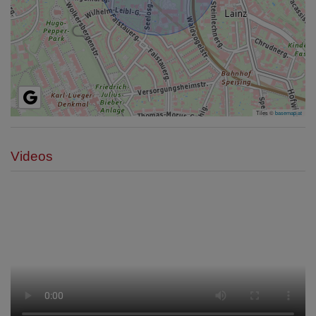
Tiles ©
basemap.at
Videos