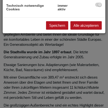
Beschreibung
Technisch notwendige
immer
Cookies
aktiv
Willkommen in Ihrem zukünftigen Traumobjekt
– einem
beeindruckenden Mehrfamilienhaus im begehrten 13. Bezirk
von Wien.
Speichern
Alle akzeptieren
Diese exquisite Immobilie vereint großzügigen Platz mit einem
gepflegten Ambiente und bietet Ihnen die ideale Grundlage für
ein komfortables Leben in einer der schönsten Städte Europas.
Ein Generationsobjekt als Wertanlage!
Die Stadtvilla wurde im Jahr 1897 erbaut
. Die letzte
Generalsanierung und Zubau erfolgte im Jahr 2005.
Etwaige Sanierungen bzw. Adaptierungen (wie Malerarbeiten,
Küche, Bad, Nassräume) sind empfehlenswert.
Mit einer Gesamtfläche von 389,47 m² erstreckt sich dieses
Anwesen über drei Etagen und bietet Ihnen und Ihrer Familie
oder Ihren zukünftigen Mietern insgesamt 11 lichtdurchflutete
Zimmer. Jedes Zimmer ist einladend gestaltet und wartet darauf,
mit persönlichem Stil und Leben gefüllt zu werden.
Die großzügigen Außenbereiche sind ein echtes Highlight dieser