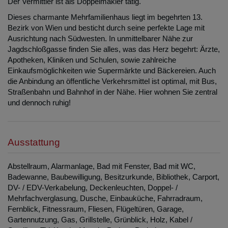
Der Vermittler ist als Doppelmakler tätig.
Dieses charmante Mehrfamilienhaus liegt im begehrten 13.
Bezirk von Wien und besticht durch seine perfekte Lage mit
Ausrichtung nach Südwesten. In unmittelbarer Nähe zur
Jagdschloßgasse finden Sie alles, was das Herz begehrt: Ärzte,
Apotheken, Kliniken und Schulen, sowie zahlreiche
Einkaufsmöglichkeiten wie Supermärkte und Bäckereien. Auch
die Anbindung an öffentliche Verkehrsmittel ist optimal, mit Bus,
Straßenbahn und Bahnhof in der Nähe. Hier wohnen Sie zentral
und dennoch ruhig!
Ausstattung
Abstellraum
Alarmanlage
Bad mit Fenster
Bad mit WC
Badewanne
Baubewilligung
Besitzurkunde
Bibliothek
Carport
DV- / EDV-Verkabelung
Deckenleuchten
Doppel- /
Mehrfachverglasung
Dusche
Einbauküche
Fahrradraum
Fernblick
Fitnessraum
Fliesen
Flügeltüren
Garage
Gartennutzung
Gas
Grillstelle
Grünblick
Holz
Kabel /