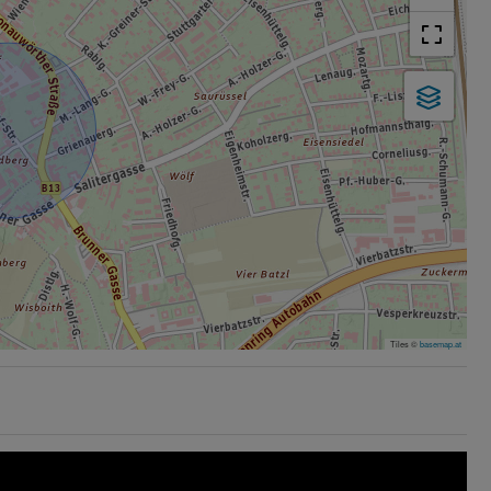
Tiles ©
basemap.at