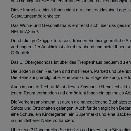
das Richtige für Sie: Ein charmantes Zinshaus / Renditeobjekt i
Diese Immobilie bietet Ihnen nicht nur eine erstklassige Lage,
Gestaltungsmöglichkeiten.
Das Wohn- und Geschäftshaus erstreckt sich über das gesamt
NFL 557,26m².
Durch die großzügige Terrasse, können Sie hier gemütliche Abe
verbringen. Der Ausblick ist atemberaubend und bietet Ihnen so
Grünblick.
Das 1. Obergeschoss ist über das Treppenhaus bequem zu errei
Die Böden in den Räumen sind mit Fliesen, Parkett und Steinbod
Die Beheizung erfolgt über eine Gas- und Etagenheizung, die
Auch in puncto Technik lässt dieses Zinshaus / Renditeobjekt
jedem Raum vorhanden und ermöglicht Ihnen ein optimales Ar
Die Verkehrsanbindung ist durch die nahegelegene Bushaltestel
Städte und Ortschaften gelangen. Auch für den täglichen Bedarf 
eine Schule, ein Kindergarten, ein Supermarkt und eine Bäckerei
in unmittelbarer Nähe vorhanden.
Überzeugt? Dann greifen Sie jetzt zu und investieren Sie in die