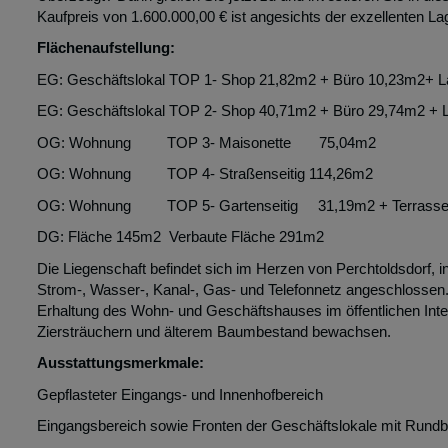
Kaufpreis von 1.600.000,00 € ist angesichts der exzellenten La
Flächenaufstellung:
EG: Geschäftslokal TOP 1- Shop 21,82m2 + Büro 10,23m2+ La
EG: Geschäftslokal TOP 2- Shop 40,71m2 + Büro 29,74m2 + L
OG: Wohnung TOP 3- Maisonette 75,04m2
OG: Wohnung TOP 4- Straßenseitig 114,26m2
OG: Wohnung TOP 5- Gartenseitig 31,19m2 + Terrass
DG: Fläche 145m2 Verbaute Fläche 291m2
Die Liegenschaft befindet sich im Herzen von Perchtoldsdorf, i
Strom-, Wasser-, Kanal-, Gas- und Telefonnetz angeschlosse
Erhaltung des Wohn- und Geschäftshauses im öffentlichen Inte
Ziersträuchern und älterem Baumbestand bewachsen.
Ausstattungsmerkmale:
Gepflasteter Eingangs- und Innenhofbereich
Eingangsbereich sowie Fronten der Geschäftslokale mit Rund