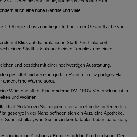
n 2380 Perchtoldsdorf, im idyllischen Niederösterreich.
 sondern auch eine hohe Rendite und viele
e 1. Obergeschoss und begeistert mit einer Gesamtfläche von
nde mit Blick auf die malerische Stadt Perchtoldsdorf
wohl einen Stadtblick als auch einen Fernblick und einen
chen und besticht mit einer hochwertigen Ausstattung.
en gestaltet und verleihen jedem Raum ein einzigartiges Flair.
 für angenehme Wärme sorgt.
 keine Wünsche offen. Eine moderne DV- / EDV-Verkabelung ist in
beiten und Wohnen.
le ideal. So können Sie bequem und schnell in die umliegenden
ist gesorgt: In der Nähe befinden sich ein Arzt, eine Apotheke,
. Somit ist alles, was Sie für ein komfortables Leben benötigen,
ses einzigartige Zinshaus / Renditeobjekt in Perchtoldsdorf. Der