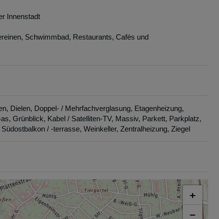
er Innenstadt
vereinen, Schwimmbad, Restaurants, Cafés und
en
Dielen
Doppel- / Mehrfachverglasung
Etagenheizung
as
Grünblick
Kabel / Satelliten-TV
Massiv
Parkett
Parkplatz
Südostbalkon / -terrasse
Weinkeller
Zentralheizung
Ziegel
+
−