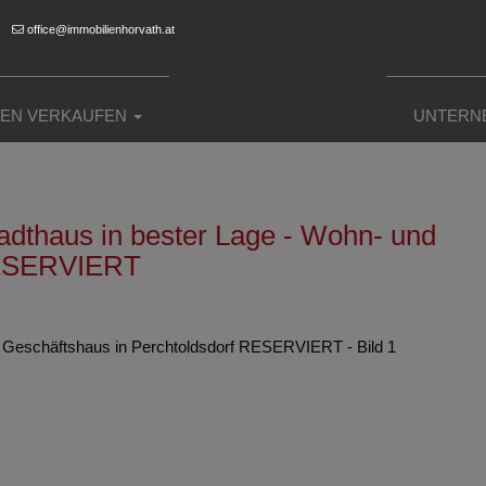
office@immobilienhorvath.at
IEN VERKAUFEN
UNTERN
Stadthaus in bester Lage - Wohn- und
 RESERVIERT