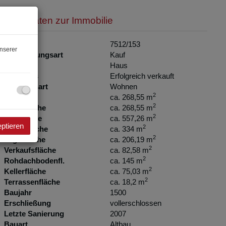
Basisdaten zur Immobilie
Objektnr.
7512/153
nserer
Vermarktungsart
Kauf
Objektart
Haus
Kaufpreis
Erfolgreich verkauft
Nutzungsart
Wohnen
2
Fläche
ca. 268,55 m
2
Wohnfläche
ca. 268,55 m
2
Nutzfläche
ca. 557,26 m
eptieren
2
Grundfläche
ca. 334 m
2
Lagerfläche
ca. 206,19 m
2
Verkaufsfläche
ca. 82,58 m
2
Rohdachbodenfl.
ca. 145 m
2
Kellerfläche
ca. 75,03 m
2
Terrassenfläche
ca. 18,2 m
Baujahr
1500
Erschließung
vollerschlossen
Letzte Sanierung
2007
Bauart
Altbau