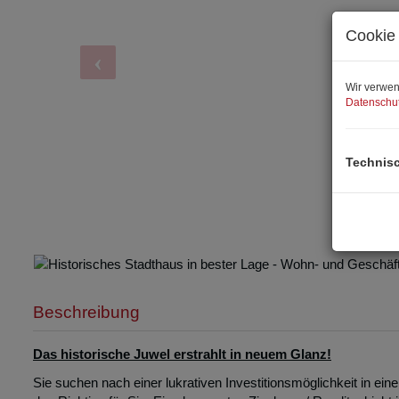
Cookie 
Wir verwen
Datenschut
Technis
Beschreibung
Das historische Juwel erstrahlt in neuem Glanz!
Sie suchen nach einer lukrativen Investitionsmöglichkeit in e