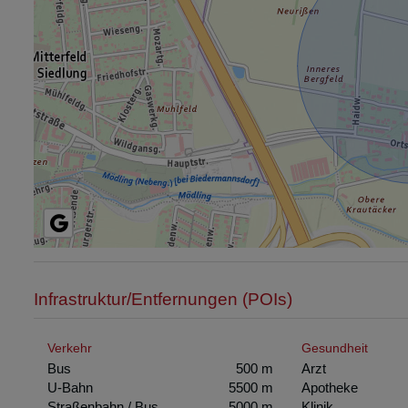
Infrastruktur/Entfernungen (POIs)
Verkehr
Gesundheit
Bus
500 m
Arzt
U-Bahn
5500 m
Apotheke
Straßenbahn / Bus
5000 m
Klinik