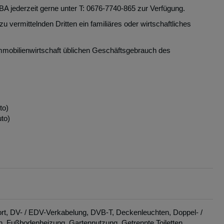
A jederzeit gerne unter T: 0676-7740-865 zur Verfügung.
 vermittelnden Dritten ein familiäres oder wirtschaftliches
Immobilienwirtschaft üblichen Geschäftsgebrauch des
to)
uto)
rt
DV- / EDV-Verkabelung
DVB-T
Deckenleuchten
Doppel- /
h
Fußbodenheizung
Gartennutzung
Getrennte Toiletten