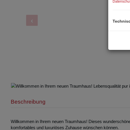
Datenschut
Technis
Beschreibung
Willkommen in Ihrem neuen Traumhaus! Dieses wunderschöne Ein
komfortables und luxuriöses Zuhause wünschen können.