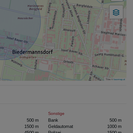
Tiles ©
basemap.at
Sonstige
500 m
Bank
500 m
1500 m
Geldautomat
1000 m
4500 m
Polizei
1500 m