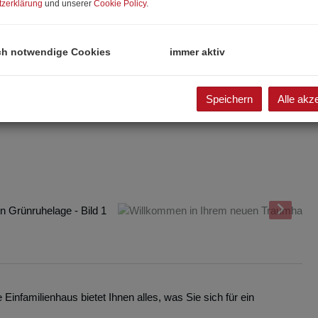
zerklärung
und unserer
Cookie Policy
.
ch notwendige Cookies
immer aktiv
Speichern
Alle akz
familienhaus bietet Ihnen alles, was Sie sich für ein