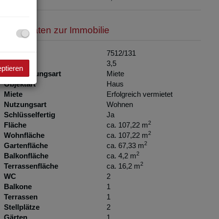
Basisdaten zur Immobilie
Objektnr.
7512/131
Zimmer
3,5
eptieren
Vermarktungsart
Miete
Objektart
Haus
Miete
Erfolgreich vermietet
Nutzungsart
Wohnen
Schlüsselfertig
Ja
2
Fläche
ca. 107,22 m
2
Wohnfläche
ca. 107,22 m
2
Gartenfläche
ca. 67,33 m
2
Balkonfläche
ca. 4,2 m
2
Terrassenfläche
ca. 16,2 m
WC
2
Balkone
1
Terrassen
1
Stellplätze
2
Gärten
1