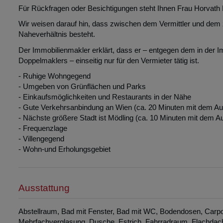
Für Rückfragen oder Besichtigungen steht Ihnen Frau Horvath B
Wir weisen darauf hin, dass zwischen dem Vermittler und dem zu
Naheverhältnis besteht.
Der Immobilienmakler erklärt, dass er – entgegen dem in der 
Doppelmaklers – einseitig nur für den Vermieter tätig ist.
- Ruhige Wohngegend
- Umgeben von Grünflächen und Parks
- Einkaufsmöglichkeiten und Restaurants in der Nähe
- Gute Verkehrsanbindung an Wien (ca. 20 Minuten mit dem Au
- Nächste größere Stadt ist Mödling (ca. 10 Minuten mit dem A
- Frequenzlage
- Villengegend
- Wohn-und Erholungsgebiet
Ausstattung
Abstellraum
Bad mit Fenster
Bad mit WC
Bodendosen
Carpo
Mehrfachverglasung
Dusche
Estrich
Fahrradraum
Flachdac