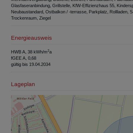
Glasfaseranbindung
Grillstelle
KfW-Effizienzhaus 55
Kindersp
Neubaustandard
Ostbalkon / -terrasse
Parkplatz
Rollladen
S
Trockenraum
Ziegel
Energieausweis
2
HWB
A, 38 kWh/m
a
fGEE
A, 0,68
gültig bis
19.04.2034
Lageplan