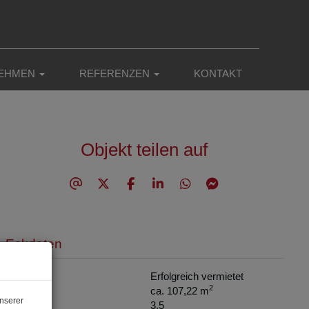
EHMEN
REFERENZEN
KONTAKT
Objekt teilen auf
Eckdaten
Miete
Erfolgreich vermietet
2
Fläche
ca. 107,22 m
nserer
Zimmer
3,5