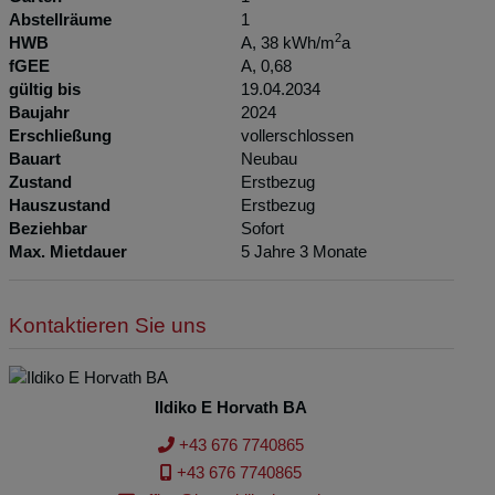
Abstellräume
1
2
HWB
A, 38 kWh/m
a
fGEE
A, 0,68
gültig bis
19.04.2034
Baujahr
2024
Erschließung
vollerschlossen
Bauart
Neubau
Zustand
Erstbezug
Hauszustand
Erstbezug
Beziehbar
Sofort
Max. Mietdauer
5 Jahre 3 Monate
Kontaktieren Sie uns
Ildiko E Horvath BA
+43 676 7740865
+43 676 7740865