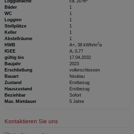
Loggiafläche
ca. 20 m
Bäder
1
WC
1
Loggien
1
Stellplätze
1
Keller
1
Abstellräume
1
2
HWB
A+, 38 kWh/m
a
fGEE
A, 0,77
gültig bis
17.04.2032
Baujahr
2023
Erschließung
vollerschlossen
Bauart
Neubau
Zustand
Erstbezug
Hauszustand
Erstbezug
Beziehbar
Sofort
Max. Mietdauer
5 Jahre
Kontaktieren Sie uns