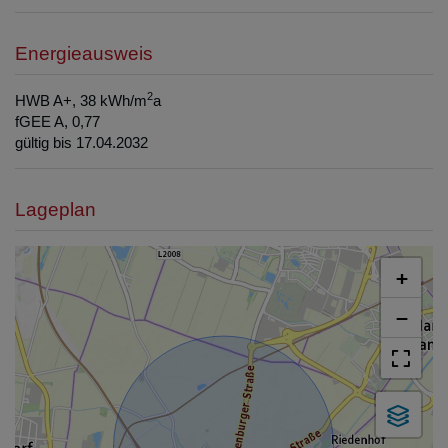
Energieausweis
2
HWB
A+, 38 kWh/m
a
fGEE
A, 0,77
gültig bis
17.04.2032
Lageplan
+
−