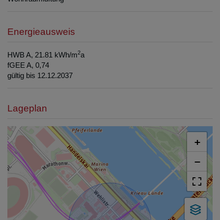
Energieausweis
2
HWB
A, 21.81 kWh/m
a
fGEE
A, 0,74
gültig bis
12.12.2037
Lageplan
+
−