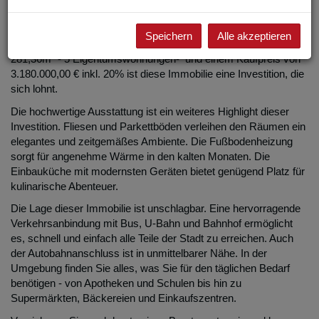
Diese beeindruckende Immobilie in 1020 Wien bieten Ihnen
nicht nur eine erstklassige Lage, sondern auch ein luxuriöses
Speichern
Alle akzeptieren
und komfortables Wohnambiente. Mit einer Gesamtfläche von
281,36m² - 5 Eigentumswohnungen- und einem Kaufpreis von
3.180.000,00 € inkl. 20% ist diese Immobilie eine Investition, die
sich lohnt.
Die hochwertige Ausstattung ist ein weiteres Highlight dieser
Investition. Fliesen und Parkettböden verleihen den Räumen ein
elegantes und zeitgemäßes Ambiente. Die Fußbodenheizung
sorgt für angenehme Wärme in den kalten Monaten. Die
Einbauküche mit modernsten Geräten bietet genügend Platz für
kulinarische Abenteuer.
Die Lage dieser Immobilie ist unschlagbar. Eine hervorragende
Verkehrsanbindung mit Bus, U-Bahn und Bahnhof ermöglicht
es, schnell und einfach alle Teile der Stadt zu erreichen. Auch
der Autobahnanschluss ist in unmittelbarer Nähe. In der
Umgebung finden Sie alles, was Sie für den täglichen Bedarf
benötigen - von Apotheken und Schulen bis hin zu
Supermärkten, Bäckereien und Einkaufszentren.