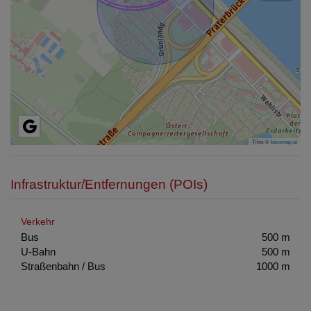
Tiles ©
basemap.at
Infrastruktur/Entfernungen (POIs)
Verkehr
Bus
500 m
U-Bahn
500 m
Straßenbahn / Bus
1000 m