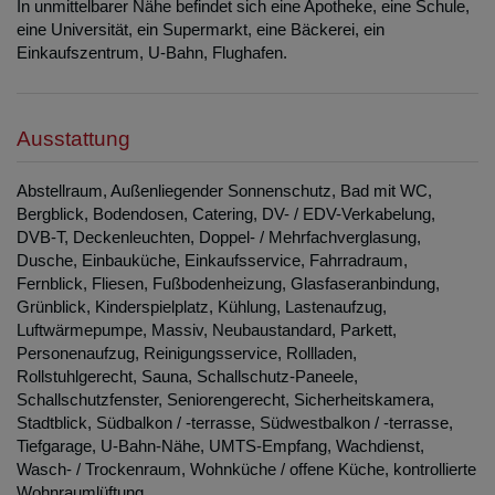
In unmittelbarer Nähe befindet sich eine Apotheke, eine Schule,
eine Universität, ein Supermarkt, eine Bäckerei, ein
Einkaufszentrum, U-Bahn, Flughafen.
Ausstattung
Abstellraum
Außenliegender Sonnenschutz
Bad mit WC
Bergblick
Bodendosen
Catering
DV- / EDV-Verkabelung
DVB-T
Deckenleuchten
Doppel- / Mehrfachverglasung
Dusche
Einbauküche
Einkaufsservice
Fahrradraum
Fernblick
Fliesen
Fußbodenheizung
Glasfaseranbindung
Grünblick
Kinderspielplatz
Kühlung
Lastenaufzug
Luftwärmepumpe
Massiv
Neubaustandard
Parkett
Personenaufzug
Reinigungsservice
Rollladen
Rollstuhlgerecht
Sauna
Schallschutz-Paneele
Schallschutzfenster
Seniorengerecht
Sicherheitskamera
Stadtblick
Südbalkon / -terrasse
Südwestbalkon / -terrasse
Tiefgarage
U-Bahn-Nähe
UMTS-Empfang
Wachdienst
Wasch- / Trockenraum
Wohnküche / offene Küche
kontrollierte
Wohnraumlüftung