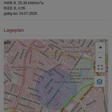
2
HWB
B, 25.39 kWh/m
a
fGEE
B, 0,95
gültig bis
24.07.2026
Lageplan
+
−