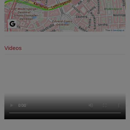
Tiles ©
basemap.at
Videos