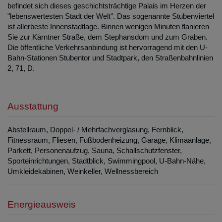
befindet sich dieses geschichtsträchtige Palais im Herzen der
"lebenswertesten Stadt der Welt". Das sogenannte Stubenviertel
ist allerbeste Innenstadtlage. Binnen wenigen Minuten flanieren
Sie zur Kärntner Straße, dem Stephansdom und zum Graben.
Die öffentliche Verkehrsanbindung ist hervorragend mit den U-
Bahn-Stationen Stubentor und Stadtpark, den Straßenbahnlinien
2, 71, D.
Ausstattung
Abstellraum
Doppel- / Mehrfachverglasung
Fernblick
Fitnessraum
Fliesen
Fußbodenheizung
Garage
Klimaanlage
Parkett
Personenaufzug
Sauna
Schallschutzfenster
Sporteinrichtungen
Stadtblick
Swimmingpool
U-Bahn-Nähe
Umkleidekabinen
Weinkeller
Wellnessbereich
Energieausweis