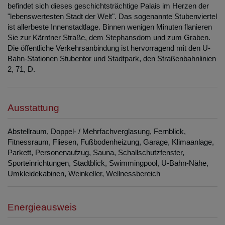
befindet sich dieses geschichtsträchtige Palais im Herzen der
"lebenswertesten Stadt der Welt". Das sogenannte Stubenviertel
ist allerbeste Innenstadtlage. Binnen wenigen Minuten flanieren
Sie zur Kärntner Straße, dem Stephansdom und zum Graben.
Die öffentliche Verkehrsanbindung ist hervorragend mit den U-
Bahn-Stationen Stubentor und Stadtpark, den Straßenbahnlinien
2, 71, D.
Ausstattung
Abstellraum
Doppel- / Mehrfachverglasung
Fernblick
Fitnessraum
Fliesen
Fußbodenheizung
Garage
Klimaanlage
Parkett
Personenaufzug
Sauna
Schallschutzfenster
Sporteinrichtungen
Stadtblick
Swimmingpool
U-Bahn-Nähe
Umkleidekabinen
Weinkeller
Wellnessbereich
Energieausweis