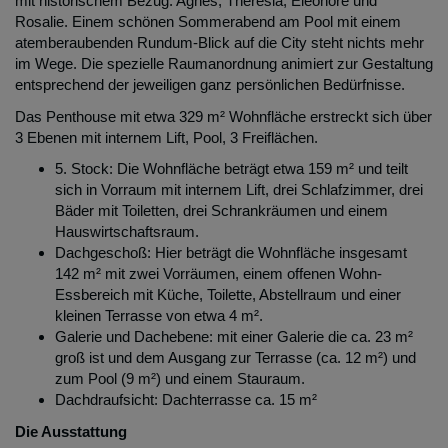
mit historischem Bezug: Agnes, Theresia, Eleonore und
Rosalie. Einem schönen Sommerabend am Pool mit einem
atemberaubenden Rundum-Blick auf die City steht nichts mehr
im Wege. Die spezielle Raumanordnung animiert zur Gestaltung
entsprechend der jeweiligen ganz persönlichen Bedürfnisse.
Das Penthouse mit etwa 329 m² Wohnfläche erstreckt sich über
3 Ebenen mit internem Lift, Pool, 3 Freiflächen.
5. Stock: Die Wohnfläche beträgt etwa 159 m² und teilt
sich in Vorraum mit internem Lift, drei Schlafzimmer, drei
Bäder mit Toiletten, drei Schrankräumen und einem
Hauswirtschaftsraum.
Dachgeschoß: Hier beträgt die Wohnfläche insgesamt
142 m² mit zwei Vorräumen, einem offenen Wohn-
Essbereich mit Küche, Toilette, Abstellraum und einer
kleinen Terrasse von etwa 4 m².
Galerie und Dachebene: mit einer Galerie die ca. 23 m²
groß ist und dem Ausgang zur Terrasse (ca. 12 m²) und
zum Pool (9 m²) und einem Stauraum.
Dachdraufsicht: Dachterrasse ca. 15 m²
Die Ausstattung