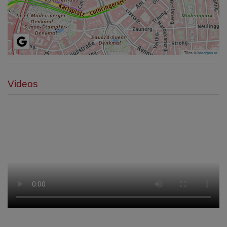
Tiles ©
basemap.at
Videos