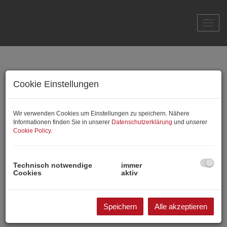
Navi
Cookie Einstellungen
Wir verwenden Cookies um Einstellungen zu speichern. Nähere
Informationen finden Sie in unserer
Datenschutzerklärung
und unserer
Cookie Policy
.
Blogbeitrag 1
04.07.2025, 11:28
Technisch notwendige
immer
Cookies
aktiv
Hier ist der Einleitungstext
Hier ist der Artikeltext....
Speichern
Alle akzeptieren